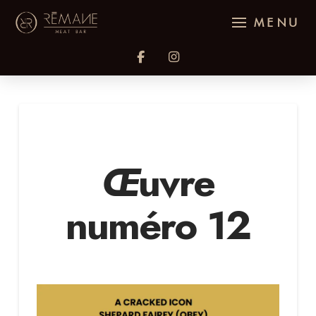
MENU
Œ
uvre
numéro 12