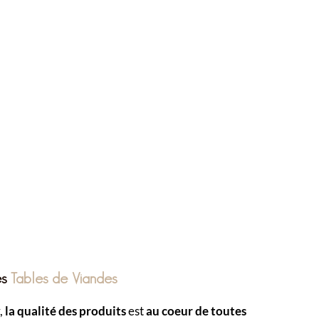
es
Tables
de Viandes
,
la qualité des produits
est
au coeur de toutes