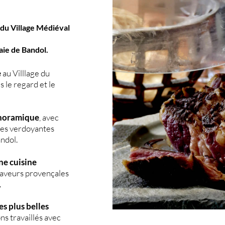
du Village Médiéval
aie de Bandol.
e
au Villlage du
s le regard et le
anoramique
, avec
ines verdoyantes
ndol.
ne cuisine
 saveurs provençales
.
es plus belles
ns travaillés avec